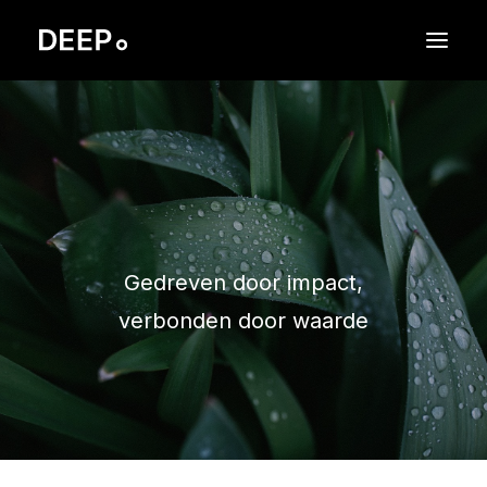
WORK
APPROACH
P3rsist
SERVICES
ABOUT
Gedreven door impact,
CONTACT
verbonden door waarde