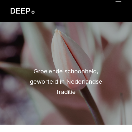
WORK
Ronico
APPROACH
SERVICES
Groeiende schoonheid,
ABOUT
geworteld in Nederlandse
CONTACT
traditie